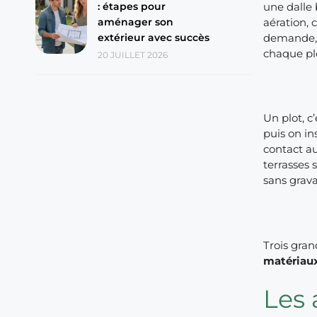
: étapes pour
une dalle 
aménager son
aération, 
extérieur avec succès
demande, 
chaque plo
20 JUILLET 2026
Un plot, c
puis on in
contact au
terrasses 
sans grava
Trois gran
matériau
Les 