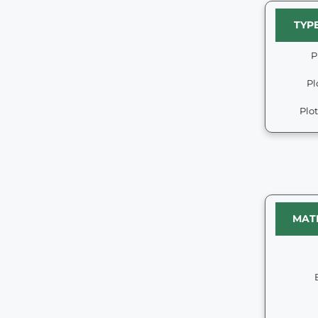
TYP
P
Pl
Plo
MAT