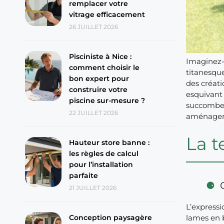
remplacer votre
vitrage efficacement
26 JUILLET 2026
Pisciniste à Nice :
Imaginez-v
comment choisir le
titanesque
bon expert pour
des créati
construire votre
esquivant 
piscine sur-mesure ?
succombent
22 JUILLET 2026
aménagemen
La t
Hauteur store banne :
les règles de calcul
pour l’installation
parfaite
21 JUILLET 2026
L’express
Conception paysagère
lames en b