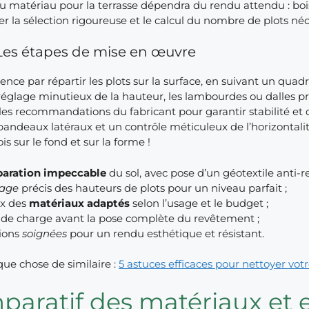
u matériau pour la terrasse dépendra du rendu attendu : boi
er la sélection rigoureuse et le calcul du nombre de plots né
Les étapes de mise en œuvre
e par répartir les plots sur la surface, en suivant un quadri
églage minutieux de la hauteur, les lambourdes ou dalles pr
les recommandations du fabricant pour garantir stabilité et dur
 bandeaux latéraux et un contrôle méticuleux de l’horizontalité
ois sur le fond et sur la forme !
paration impeccable
du sol, avec pose d’un géotextile anti-r
lage
précis des hauteurs de plots pour un niveau parfait ;
ix des
matériaux adaptés
selon l’usage et le budget ;
 de charge avant la pose complète du revêtement ;
tions
soignées
pour un rendu esthétique et résistant.
que chose de similaire :
5 astuces efficaces pour nettoyer votre
aratif des matériaux et 