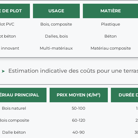
E DE PLOT
USAGE
MATIÈRE
lot PVC
Bois, composite
Plastique
ot béton
Dalles, bois
Béton
t innovant
Multi-matériaux
Matériau composite
Estimation indicative des coûts pour une terras
ÉRIAU PRINCIPAL
PRIX MOYEN (€/M²)
DURÉE D
Bois naturel
50-100
Bois composite
60-120
2
Dalle béton
40-90
3