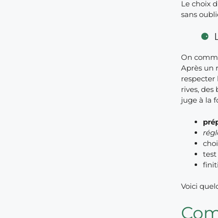
Le choix d
sans oubli
On commenc
Après un r
respecter 
rives, des
juge à la f
pré
rég
cho
test
fini
Voici quel
Comp