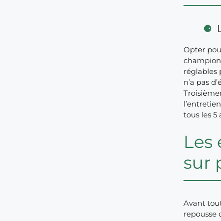
Opter pour
championne
réglables 
n’a pas d’
Troisièmem
l’entretie
tous les 5 
Les 
sur 
Avant tout
repousse d