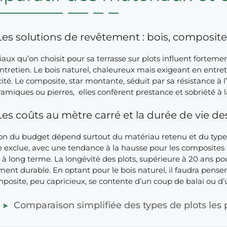
Les solutions de revêtement : bois, composite,
aux qu’on choisit pour sa terrasse sur plots influent fortement
’entretien. Le bois naturel, chaleureux mais exigeant en entr
cité. Le composite, star montante, séduit par sa résistance à l
amiques ou pierres, elles confèrent prestance et sobriété à l
Les coûts au mètre carré et la durée de vie de
on du budget dépend surtout du matériau retenu et du type de
se exclue, avec une tendance à la hausse pour les composit
n à long terme. La longévité des plots, supérieure à 20 ans po
ment durable. En optant pour le bois naturel, il faudra penser à
posite, peu capricieux, se contente d’un coup de balai ou d’u
Comparaison simplifiée des types de plots les p