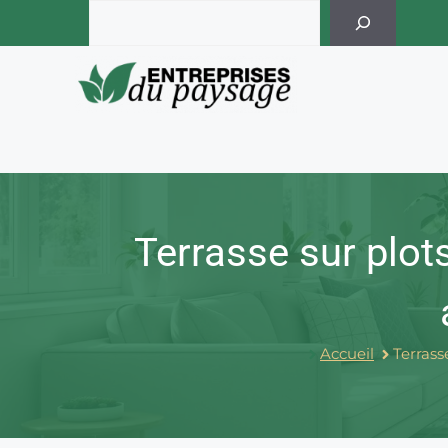
Skip
Rechercher
to
content
Terrasse sur plots
Accueil
Terrass