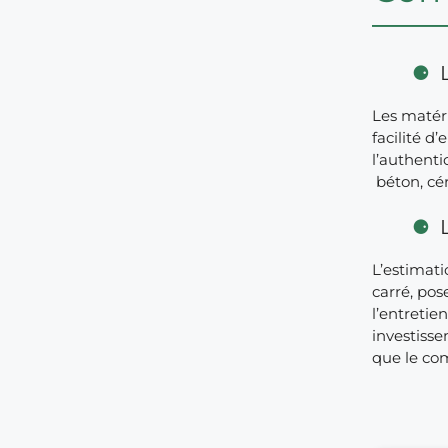
Les matéri
facilité d
l’authenti
béton, cér
L’estimati
carré, po
l’entretie
investisse
que le com