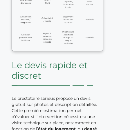
Aide sociale
CCAS /
urgente,
selon
d’urgence
CMS
évaluation
dossier
locale
Subvention
Logement
Collectivité
travaux /
insalubre
Variable
/ mairie
relogement
reconnu
Propriétaire
Agence
Aide aux
justifiant
locale ou
propriétaires
charge ou
Partielle
caisse de
bailleurs
risque
retraite
sanitaire
Le devis rapide et
discret
Le prestataire sérieux propose un devis
gratuit sur photos et description détaillée.
Cette première estimation permet
d’évaluer si l’intervention nécessitera une
visite technique sur place, notamment en
fonction de l’
état du logement
, du
degré