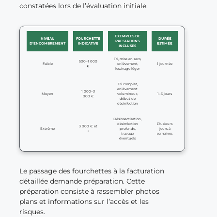
constatées lors de l’évaluation initiale.
EXEMPLES DE
NIVEAU
FOURCHETTE
DURÉE
PRESTATIONS
D’ENCOMBREMENT
INDICATIVE
ESTIMÉE
INCLUSES
Tri, mise en sacs,
500–1 000
Faible
enlèvement,
1 journée
€
lessivage léger
Tri complet,
enlèvement
1 000–3
Moyen
volumineux,
1–3 jours
000 €
début de
désinfection
Désinsectisation,
désinfection
Plusieurs
3 000 € et
Extrême
profonde,
jours à
+
travaux
semaines
éventuels
Le passage des fourchettes à la facturation
détaillée demande préparation. Cette
préparation consiste à rassembler photos
plans et informations sur l’accès et les
risques.