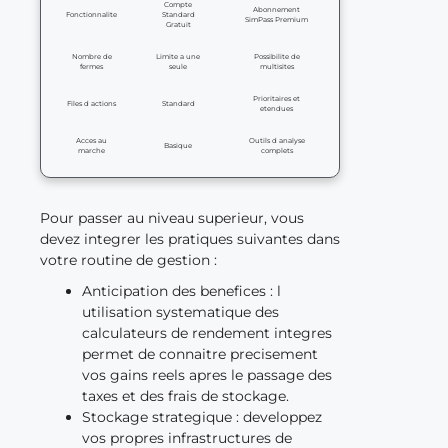
Compte
Abonnement
Fonctionnalite
Standard
SimPass Premium
Gratuit
Nombre de
Limite a une
Possibilite de
fermes
seule
multisites
Prioritaires et
Files d actions
Standard
etendues
Acces au
Outils d analyse
Basique
marche
complets
Pour passer au niveau superieur, vous
devez integrer les pratiques suivantes dans
votre routine de gestion :
Anticipation des benefices : l
utilisation systematique des
calculateurs de rendement integres
permet de connaitre precisement
vos gains reels apres le passage des
taxes et des frais de stockage.
Stockage strategique : developpez
vos propres infrastructures de