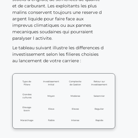
et de carburant. Les exploitants les plus
malins conservent toujours une reserve d
argent liquide pour faire face aux
imprevus climatiques ou aux pannes
mecaniques soudaines qui pourraient
paralyser l activite.
Le tableau suivant illustre les differences d
investissement selon les filieres choisies
au lancement de votre carriere :
Type de
Investissement
Complexite
Retour sur
Filiere
Initial
de Gestion
Investissement
Grandes
Moyen
Moderee
Saisonnier
cultures
Elevage
Eleve
Elevee
Regulier
bovin
Maraichage
Faible
Intense
Rapide