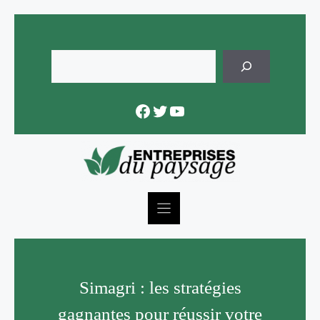
Skip
to
content
Rechercher
Facebook
Twitter
YouTube
Simagri : les stratégies
gagnantes pour réussir votre