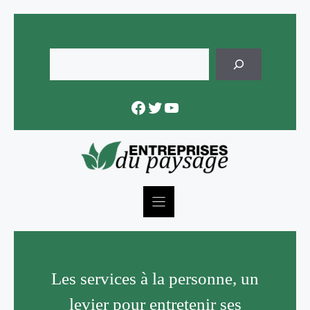
Skip
to
content
Rechercher
Facebook
Twitter
YouTube
Les services à la personne, un
levier pour entretenir ses