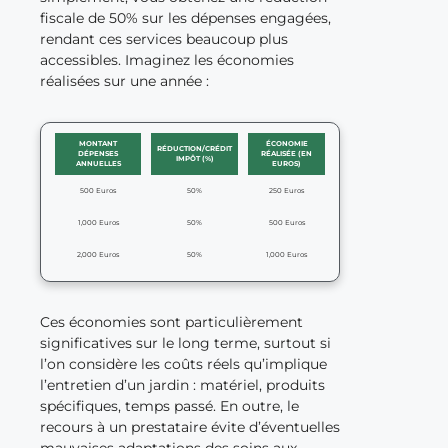
fiscale de 50% sur les dépenses engagées,
rendant ces services beaucoup plus
accessibles. Imaginez les économies
réalisées sur une année :
MONTANT
ÉCONOMIE
RÉDUCTION/CRÉDIT
DÉPENSES
RÉALISÉE (EN
IMPÔT (%)
ANNUELLES
EUROS)
500 Euros
50%
250 Euros
1,000 Euros
50%
500 Euros
2,000 Euros
50%
1,000 Euros
Ces économies sont particulièrement
significatives sur le long terme, surtout si
l’on considère les coûts réels qu’implique
l’entretien d’un jardin : matériel, produits
spécifiques, temps passé. En outre, le
recours à un prestataire évite d’éventuelles
mauvaises adaptations des soins aux