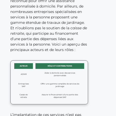
reconnue pour offrir une assistance
personnalisée à domicile. Par ailleurs, de
nombreuses entreprises spécialisées en
services à la personne proposent une
gamme étendue de travaux de jardinage.
Et n’oublions pas le soutien de la
caisse de
retraite
, qui participe au financement
d’une partie des dépenses liées aux
services à la personne. Voici un aperçu des
principaux acteurs et de leurs rôles :
ACTEUR
RÔLE ET CONTRIBUTIONS
Aider à domicile avec des services
ADMR
personnalisés
Entreprises
Offrir une gamme complète de services de
SAP
jardinage
Caisse de
Assurer le financement d’une partie des
retraite
dépenses SAP
L’implantation de ces services n’est pas