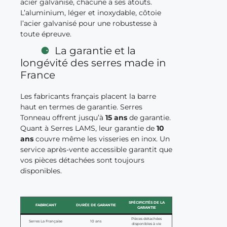
acier galvanisé, chacune a ses atouts.
L’aluminium, léger et inoxydable, côtoie
l’acier galvanisé pour une robustesse à
toute épreuve.
La garantie et la
longévité des serres made in
France
Les fabricants français placent la barre
haut en termes de garantie. Serres
Tonneau offrent jusqu’à
15 ans
de garantie.
Quant à Serres LAMS, leur garantie de
10
ans
couvre même les visseries en inox. Un
service après-vente accessible garantit que
vos pièces détachées sont toujours
disponibles.
SPÉCIFICITÉS DE LA
FABRICANT
DURÉE DE GARANTIE
GARANTIE
Pièces détachées
Serres La Française
10 ans
disponibles à vie