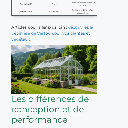
Garantie sur les visseries
Serres LAMS
10 ans
en inox
Options individuelles
Jardin Couvert
5 à 10 ans
disponibles
Articles pour aller plus loin :
découvrez la
pépinière de Vertou pour vos plantes et
végétaux
Les différences de
conception et de
performance