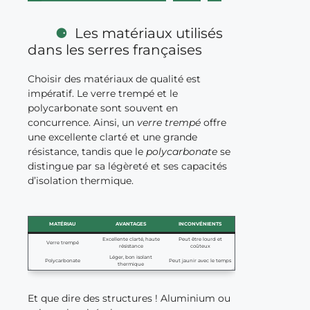
Les matériaux utilisés
dans les serres françaises
Choisir des matériaux de qualité est
impératif. Le verre trempé et le
polycarbonate sont souvent en
concurrence. Ainsi, un
verre trempé
offre
une excellente clarté et une grande
résistance, tandis que le
polycarbonate
se
distingue par sa légèreté et ses capacités
d’isolation thermique.
MATÉRIAU
AVANTAGES
INCONVÉNIENTS
Excellente clarté, haute
Peut être lourd et
Verre trempé
résistance
coûteux
Léger, bon isolant
Polycarbonate
Peut jaunir avec le temps
thermique
Et que dire des structures ! Aluminium ou