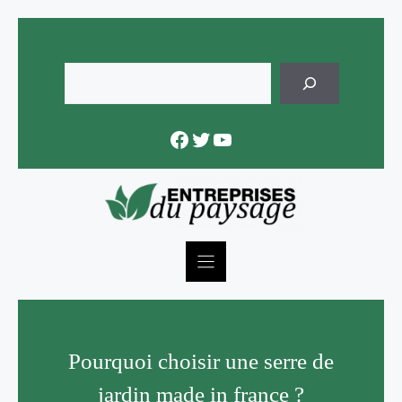
Skip
to
content
Rechercher
Facebook
Twitter
YouTube
Pourquoi choisir une serre de
jardin made in france ?