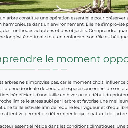
d’un arbre constitue une opération essentielle pour préserver s
on harmonieuse dans un environnement. Elle ne s’improvise p
, des méthodes adaptées et des objectifs. Comprendre quan
une longévité optimale tout en renforçant son rôle esthétique
rendre le moment opport
des arbres ne s’improvise pas, car le moment choisi influence d
. La période idéale dépend de l’espèce concernée, de son état 
itiers bénéficient d’une taille en hiver ou au début du printemp
oche limite le stress subi par l’arbre et favorise une meilleure
t une taille estivale afin de réduire leur vigueur et d’équilibr
n attentive permet de déterminer le cycle naturel de l’arbre 
acteur essentiel réside dans les conditions climatiques. Une 