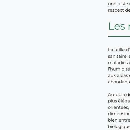
une juste 
respect de
Les 
La taille 
sanitaire,
maladies e
l’humidité
aux aléas 
abondantes
Au-delà de
plus éléga
orientées,
dimension 
bien entre
biologique 