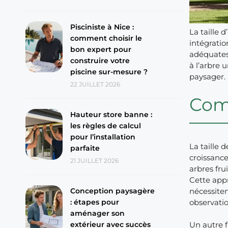
Pisciniste à Nice :
La taille 
comment choisir le
intégrati
bon expert pour
adéquates
construire votre
à l’arbre 
piscine sur-mesure ?
paysager.
22 JUILLET 2026
Comp
Hauteur store banne :
les règles de calcul
pour l’installation
La taille 
parfaite
croissance
21 JUILLET 2026
arbres fru
Cette appr
Conception paysagère
nécessiten
: étapes pour
observatio
aménager son
extérieur avec succès
Un autre f