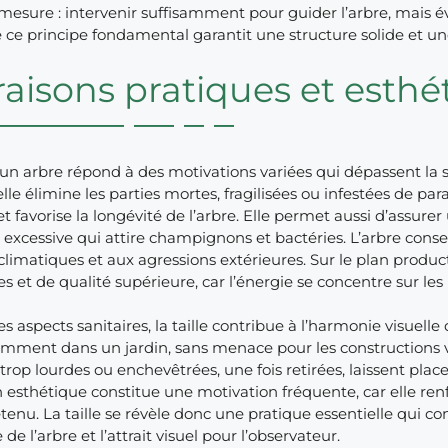
mesure : intervenir suffisamment pour guider l’arbre, mais é
 ce principe fondamental garantit une structure solide et un
raisons pratiques et esthét
d’un arbre répond à des motivations variées qui dépassent la
 elle élimine les parties mortes, fragilisées ou infestées de pa
t favorise la longévité de l’arbre. Elle permet aussi d’assure
 excessive qui attire champignons et bactéries. L’arbre conser
climatiques et aux agressions extérieures. Sur le plan productif,
 et de qualité supérieure, car l’énergie se concentre sur les
s aspects sanitaires, la taille contribue à l’harmonie visuell
mment dans un jardin, sans menace pour les constructions vo
 trop lourdes ou enchevêtrées, une fois retirées, laissent place
esthétique constitue une motivation fréquente, car elle renf
tenu. La taille se révèle donc une pratique essentielle qui con
de l’arbre et l’attrait visuel pour l’observateur.