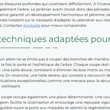
des blessures profondes qui cicatrisent difficilement. À l’inver
également l’arbre. Le jardinier averti choisit donc des période
ilance garantit un développement harmonieux et pérenne, sa
nels insistent sur la nécessité d’adapter le calendrier aux ré
es. Contactez
Acrotaille
pour mieux comprendre.
techniques adaptées pour 
d’un arbre ne se limite pas à couper des branches de manière a
 la fois la santé et l’esthétique de l’arbre. Chaque coupe doit 
. Une taille douce, consistant à éliminer les bois morts ou m
re. En revanche, une taille sévère, qui consiste à raccourcir d
situations exceptionnelles, comme une menace pour la sécuri
vieillissant.
e coupe occupe également une place déterminante. Une coupe
eon, facilite la cicatrisation et encourage une repousse vigou
gulière ouvre la porte aux maladies et ralentit la régénération