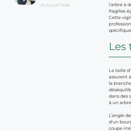
l’arbre à 
20 JUILLET 2026
fragilise 
Cette vig
profession
spécifiqu
Les 
La taille 
assurent à
la branche
déséquilib
dans des 
à un arbre 
L’angle d
d’un bourg
coupe irré