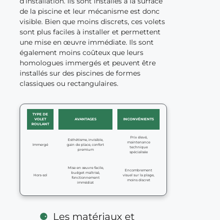
d’installation. Ils sont installés à la surface
de la piscine et leur mécanisme est donc
visible. Bien que moins discrets, ces volets
sont plus faciles à installer et permettent
une mise en œuvre immédiate. Ils sont
également moins coûteux que leurs
homologues immergés et peuvent être
installés sur des piscines de formes
classiques ou rectangulaires.
TYPE DE
VOLET
AVANTAGES
INCONVÉNIENTS
ROULANT
Prix élevé,
Esthétisme, invisible,
maintenance
Immergé
gain de place, confort
technique
premium
spécialisée
Mise en œuvre facile,
Encombrement
budget maîtrisé,
Hors-sol
visuel sur la plage,
fonctionnement
moins discret
immédiat
Les matériaux et