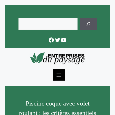
Skip
to
content
Rechercher
Facebook
Twitter
YouTube
Piscine coque avec volet
roulant : les critères essentiels