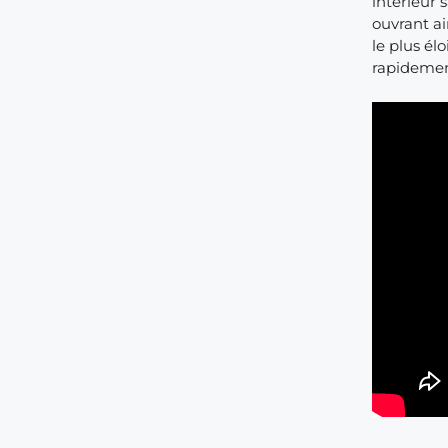
intérieur 
ouvrant ai
le plus él
rapidement