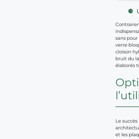
Contrairem
indispensa
sans pour 
verre bloq
cloison hy
bruit du l
élaborés 
Opti
l’uti
Le succès
architectu
et les pla