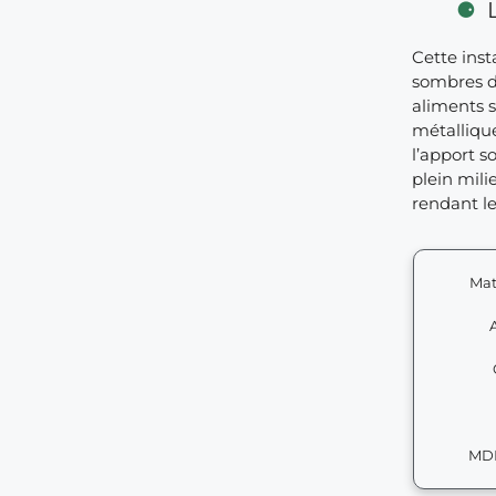
Cette inst
sombres de
aliments s
métallique
l’apport s
plein mili
rendant l
Mat
MDF