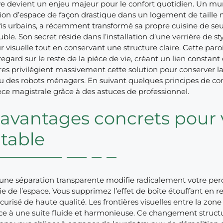
e devient un enjeu majeur pour le confort quotidien. Un mur p
ion d’espace de façon drastique dans un logement de taille m
éfis urbains, a récemment transformé sa propre cuisine de s
ouble. Son secret réside dans l’installation d’une verrière de 
 visuelle tout en conservant une structure claire. Cette paro
regard sur le reste de la pièce de vie, créant un lien constant e
res privilégient massivement cette solution pour conserver la 
 ou des robots ménagers. En suivant quelques principes de c
ce magistrale grâce à des astuces de professionnel.
avantages concrets pour v
table
une séparation transparente modifie radicalement votre perc
e de l’espace. Vous supprimez l’effet de boîte étouffant en r
urisé de haute qualité. Les frontières visuelles entre la zone
lace à une suite fluide et harmonieuse. Ce changement struc