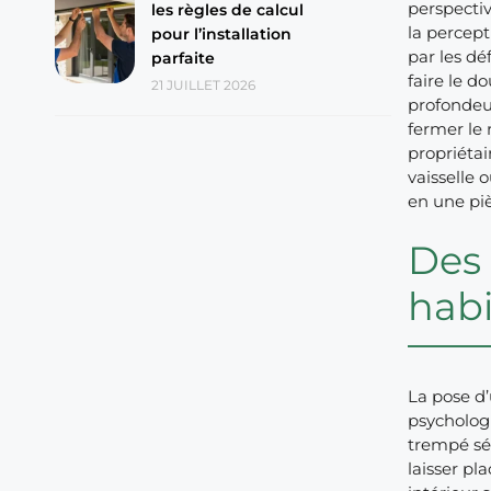
perspectiv
les règles de calcul
la percept
pour l’installation
par les d
parfaite
faire le d
21 JUILLET 2026
profondeur
fermer le 
propriétai
vaisselle
en une piè
Des 
habi
La pose d’
psychologi
trempé séc
laisser p