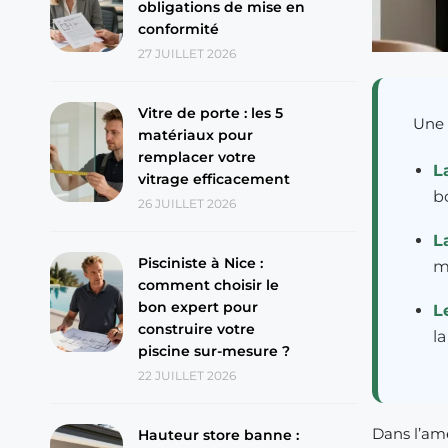
obligations de mise en
conformité
27 JUILLET 2026
Vitre de porte : les 5
Une 
matériaux pour
remplacer votre
L
vitrage efficacement
b
26 JUILLET 2026
L
Pisciniste à Nice :
mo
comment choisir le
bon expert pour
L
construire votre
la
piscine sur-mesure ?
22 JUILLET 2026
Dans l’am
Hauteur store banne :