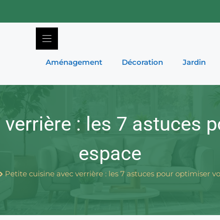
Aménagement
Décoration
Jardin
 verrière : les 7 astuces 
espace
Petite cuisine avec verrière : les 7 astuces pour optimiser v