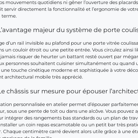
os mouvements quotidiens ni gêner l’ouverture des placards h
doit servir directement la fonctionnalité et l’ergonomie de vo
g terme.
L’avantage majeur du système de porte couli
 d’un rail invisible au plafond pour une porte vitrée couli
ns un couloir étroit ou une petite entrée. Vous circulez ainsi
 jamais risquer de heurter un battant resté ouvert par méga
x personnes souhaitent cuisiner simultanément ou quand un 
 une touche cinétique moderne et sophistiquée à votre décor
 architectural mobile très apprécié.
Le châssis sur mesure pour épouser l’architec
ation personnalisée en atelier permet d’épouser parfaitemen
ur, sous une pente de toit ou dans une alcôve. Vous pouvez 
ur intégrer des rangements bas standards ou un plan de trava
nstaller un coin repas escamotable ou un petit bar très pratiq
r. Chaque centimètre carré devient alors utile grâce à une 