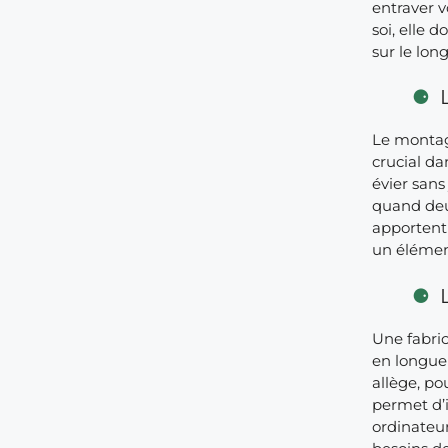
entraver v
soi, elle 
sur le lon
Le montage
crucial da
évier sans
quand deu
apportent
un élément
Une fabric
en longue
allège, po
permet d’i
ordinateu