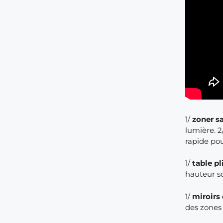
1/
zoner s
lumière. 2
rapide pou
1/
table pl
hauteur so
1/
miroirs 
des zones 