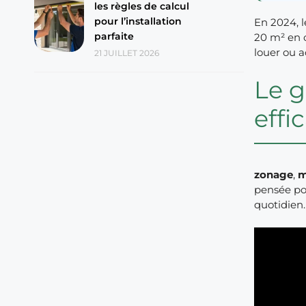
les règles de calcul
pour l’installation
En 2024, l
parfaite
20 m² en 
louer ou 
21 JUILLET 2026
Le g
eff
zonage
,
m
pensée pou
quotidien.