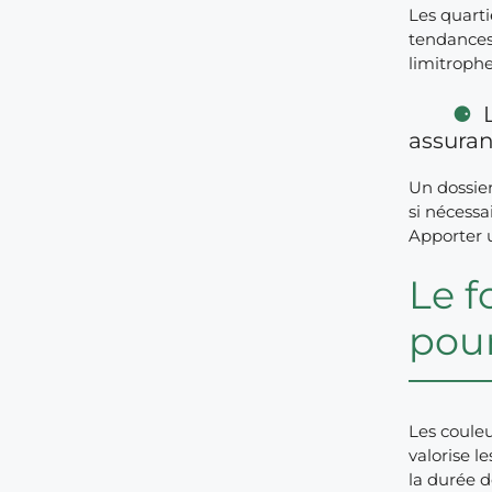
Les quarti
tendances
limitroph
assura
Un dossier
si nécessa
Apporter 
Le f
pour
Les couleu
valorise l
la durée d