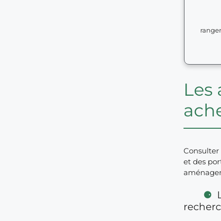
range
Les 
ache
Consulter 
et des por
aménage­m
recher