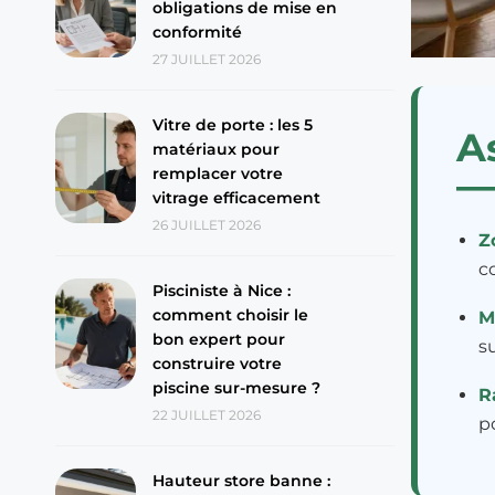
obligations de mise en
conformité
27 JUILLET 2026
Vitre de porte : les 5
A
matériaux pour
remplacer votre
vitrage efficacement
26 JUILLET 2026
Z
c
Pisciniste à Nice :
comment choisir le
M
bon expert pour
s
construire votre
piscine sur-mesure ?
R
22 JUILLET 2026
p
Hauteur store banne :