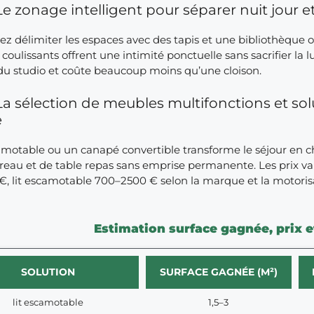
Le zonage intelligent pour séparer nuit jour e
z délimiter les espaces avec des tapis et une bibliothèque o
oulissants offrent une intimité ponctuelle sans sacrifier la l
é du studio et coûte beaucoup moins qu’une cloison.
La sélection de meubles multifonctions et s
e
camotable ou un canapé convertible transforme le séjour en 
reau et de table repas sans emprise permanente. Les prix var
€, lit escamotable 700–2500 € selon la marque et la motoris
Estimation surface gagnée, prix et
SOLUTION
SURFACE GAGNÉE (M²)
lit escamotable
1,5–3