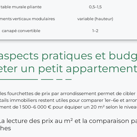
table murale pliante
0,5–1,5
ments verticaux modulaires
variable (hauteur)
canapé convertible
1–2
aspects pratiques et budg
ter un petit appartemen
les fourchettes de prix par arrondissement permet de cibler
tails immobiliers restent utiles pour comparer 1er–6e et ar
ent de 1 500–6 000 € pour équiper un 20 m² selon le nive
La lecture des prix au m² et la comparaison p
ches