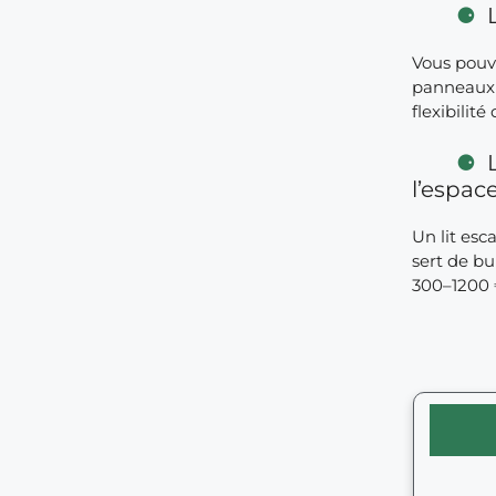
Vous pouve
panneaux c
flexibilit
l’espac
Un lit es
sert de bu
300–1200 