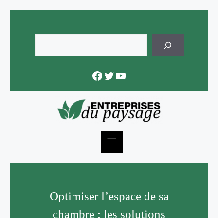
Skip
to
content
Rechercher
Facebook
Twitter
YouTube
Optimiser l’espace de sa
chambre : les solutions