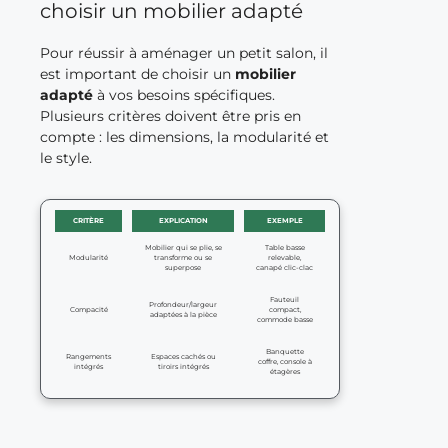
choisir un mobilier adapté
Pour réussir à aménager un petit salon, il
est important de choisir un
mobilier
adapté
à vos besoins spécifiques.
Plusieurs critères doivent être pris en
compte : les dimensions, la modularité et
le style.
CRITÈRE
EXPLICATION
EXEMPLE
Mobilier qui se plie, se
Table basse
Modularité
transforme ou se
relevable,
superpose
canapé clic-clac
Fauteuil
Profondeur/largeur
Compacité
compact,
adaptées à la pièce
commode basse
Banquette
Rangements
Espaces cachés ou
coffre, console à
intégrés
tiroirs intégrés
étagères