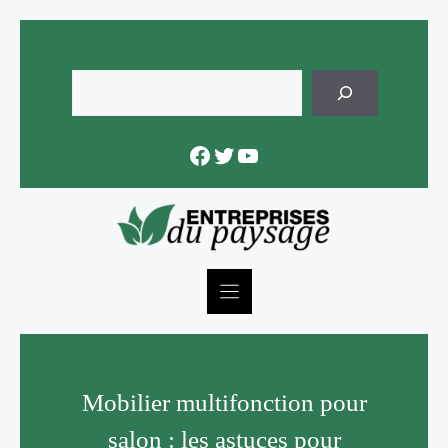
Skip
to
content
Rechercher
Facebook
Twitter
YouTube
Mobilier multifonction pour
salon : les astuces pour