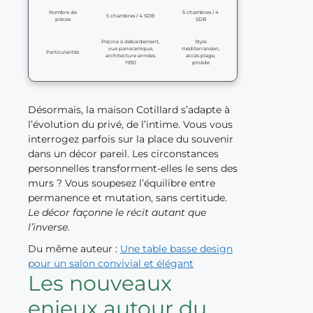
Nombre de
5 chambres / 4
5 chambres / 4 SDB
pièces
SDB
Piscine à débordement,
Style
vue panoramique,
méditerranéen,
Particularités
architecture années
accès plage,
1930
pinède
Désormais, la maison Cotillard s’adapte à
l’évolution du privé, de l’intime. Vous vous
interrogez parfois sur la place du souvenir
dans un décor pareil. Les circonstances
personnelles transforment-elles le sens des
murs ? Vous soupesez l’équilibre entre
permanence et mutation, sans certitude.
Le décor façonne le récit autant que
l’inverse
.
Du même auteur :
Une table basse design
pour un salon convivial et élégant
Les nouveaux
enjeux autour du