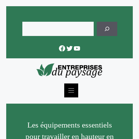
Skip
to
content
Rechercher
Facebook
Twitter
YouTube
Les équipements essentiels
pour travailler en hauteur en