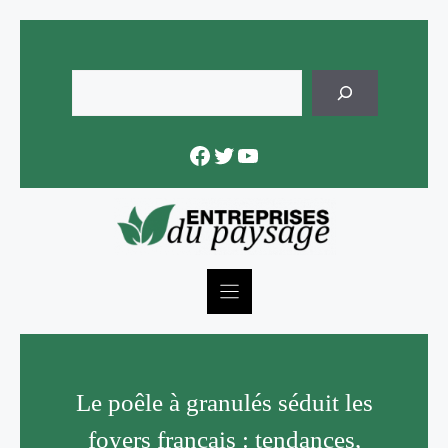
Skip
to
content
Rechercher
Facebook
Twitter
YouTube
Le poêle à granulés séduit les
foyers français : tendances,