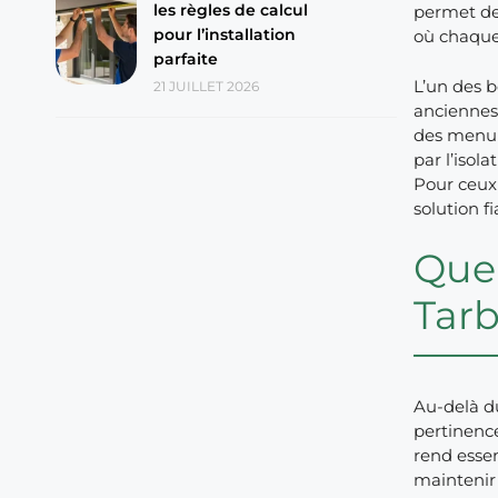
les règles de calcul
permet de 
pour l’installation
où chaque
parfaite
L’un des b
21 JUILLET 2026
anciennes
des menuis
par l’isol
Pour ceux 
solution f
Quel
Tarb
Au-delà du
pertinence
rend essen
maintenir 