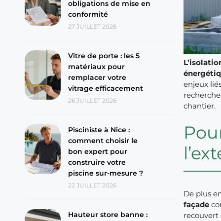
obligations de mise en
conformité
27 JUILLET 2026
Vitre de porte : les 5
L’isolatio
matériaux pour
énergéti
remplacer votre
enjeux lié
vitrage efficacement
recherchen
26 JUILLET 2026
chantier.
Pour
Pisciniste à Nice :
comment choisir le
l’ex
bon expert pour
construire votre
piscine sur-mesure ?
22 JUILLET 2026
De plus en
façade
com
Hauteur store banne :
recouvert 