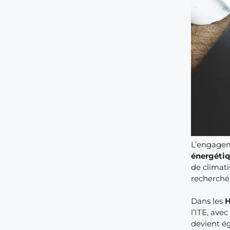
L’engage
énergéti
de climati
recherché 
Dans les
H
l’ITE, ave
devient ég