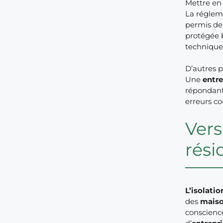
Mettre e
La réglem
permis de 
protégée 
technique 
D’autres p
Une
entre
répondant
erreurs co
Vers
rési
L’isolatio
des
maiso
conscience