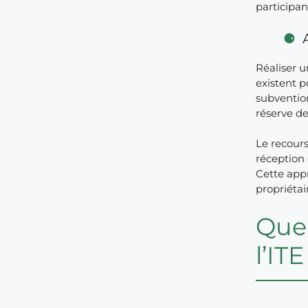
participan
Réaliser 
existent p
subvention
réserve de
Le recour
réception 
Cette appr
propriétai
Quel
l’ITE