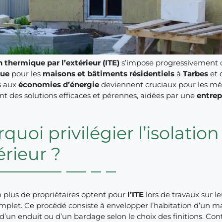
n thermique par l’extérieur (ITE)
s’impose progressivement 
que
pour les
maisons et bâtiments résidentiels
à
Tarbes
et 
s aux
économies d’énergie
deviennent cruciaux pour les mé
t des solutions efficaces et pérennes, aidées par une
entrep
quoi privilégier l’isolati
térieur ?
 plus de propriétaires optent pour
l’ITE
lors de travaux sur l
plet. Ce procédé consiste à envelopper l’habitation d’un man
d’un enduit ou d’un bardage selon le choix des finitions. Cont