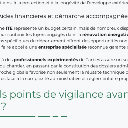
t ainsi à la protection et à la longévité de l’enveloppe extérie
Aides financières et démarche accompagnée p
une
ITE
représente un budget certain, mais de nombreux dispo
our soutenir les foyers engagés dans la
rénovation énergéti
s spécifiques du département offrent des opportunités non n
 faire appel à une
entreprise spécialisée
reconnue garante d
s à des
professionnels expérimentés
de Tarbes assure un suiv
du chantier, en passant par la constitution des dossiers adminis
oche globale favorise non seulement la réussite technique de l
res face à la complexité administrative et réglementaire pro
s points de vigilance ava
 ?