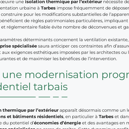
n œuvre une
isolation thermique par l’extérieur
nécessite de
entation urbaine à
Tarbes
impose fréquemment de déposer un
construire pour les modifications substantielles de l’appare
bénéficient de règles patrimoniales particulières, impliqu
et réglementaire fiable évite nombre de déconvenues et gara
aramètres déterminants concernent la ventilation existante, l’
prise spécialisée
saura anticiper ces contraintes afin d’assu
 aux exigences esthétiques imposées par les architectes ou 
urantes et de maximiser les bénéfices de l’intervention.
 une modernisation progr
dentiel tarbais
n thermique par l’extérieur
apparaît désormais comme un le
ns et bâtiments résidentiels
, en particulier à
Tarbes
et dans
 du potentiel d’
économies d’énergie
et des avantages en m