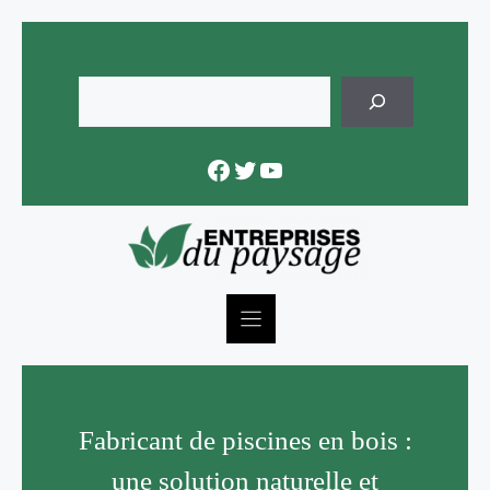
Skip
to
content
Rechercher
Facebook
Twitter
YouTube
Fabricant de piscines en bois :
une solution naturelle et