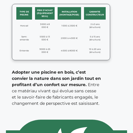
PRIX D’ACHAT
TYPE DE
INSTALLATION
GARANTIE
(ÉQUIPEMENT
PISCINE
(MONTAGE/POSE)
CONSTRUCTEUR
SEUL)
3 000 à 8
2 à 5 ans
Hors sol
1 000 à 2 500 €
000 €
(structure)
Semi-
5 500 à 13
5 à 15 ans
2 000 à 4 000 €
enterrée
000 €
(structure)
9 000 à 25
10 à 20 ans
Enterrée
4 000 à 8 000 €
000 €
(structure)
Adopter une piscine en bois, c’est
convier la nature dans son jardin tout en
profitant d’un confort sur mesure.
Entre
ce matériau vivant qui évolue sans cesse
et le savoir-faire de fabricants engagés, le
changement de perspective est saisissant.