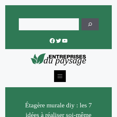
Skip
to
content
Rechercher
Facebook
Twitter
YouTube
Étagère murale diy : les 7
idées à réaliser soi-même