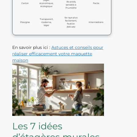
Léger,
de poids,
Carton
économique,
Facile
sensible à
écologique
l’humidité
Se raye plus
Transparent,
facilement,
Plexiglas
moderne,
Intermédiaire
fixation
léger
délicate
En savoir plus ici :
Astuces et conseils pour
réaliser efficacement votre maquette
maison
Les 7 idées