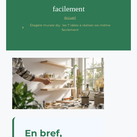
facilement
Accueil
Étagère murale diy : les 7 idées à réaliser soi-même
facilement
En bref,