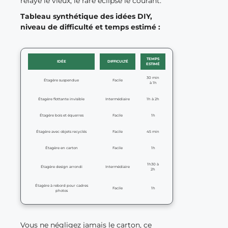
relaye le vieux, le rare éclipse le courant.
Tableau synthétique des idées DIY,
niveau de difficulté et temps estimé :
TEMPS
IDÉE
DIFFICULTÉ
ESTIMÉ
30 min
Étagère suspendue
Facile
à 1h
Étagère flottante invisible
Intermédiaire
1h à 2h
Étagère bois et équerres
Facile
1h
Étagère avec objets recyclés
Facile
45 min
Étagère en carton
Facile
1h
1h30 à
Étagère design arrondi
Intermédiaire
2h
Étagère à rebord pour cadres
Facile
1h
photos
Vous ne négligez jamais le carton, ce