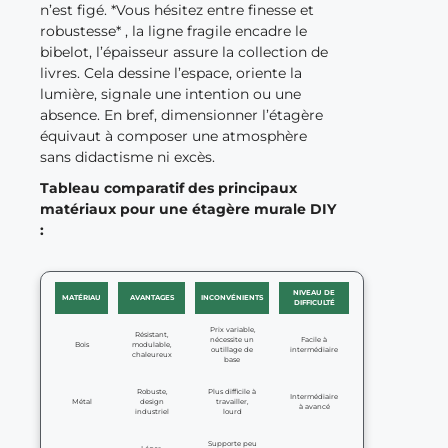
n’est figé. *Vous hésitez entre finesse et
robustesse* , la ligne fragile encadre le
bibelot, l’épaisseur assure la collection de
livres. Cela dessine l’espace, oriente la
lumière, signale une intention ou une
absence. En bref, dimensionner l’étagère
équivaut à composer une atmosphère
sans didactisme ni excès.
Tableau comparatif des principaux
matériaux pour une étagère murale DIY
:
NIVEAU DE
MATÉRIAU
AVANTAGES
INCONVÉNIENTS
DIFFICULTÉ
Prix variable,
Résistant,
nécessite un
Facile à
Bois
modulable,
outillage de
intermédiaire
chaleureux
base
Robuste,
Plus difficile à
Intermédiaire
Métal
design
travailler,
à avancé
industriel
lourd
Supporte peu