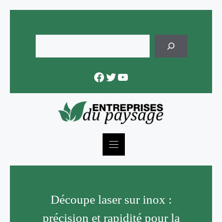
Skip
to
content
Rechercher
Facebook
Twitter
YouTube
Découpe laser sur inox :
précision et rapidité pour la