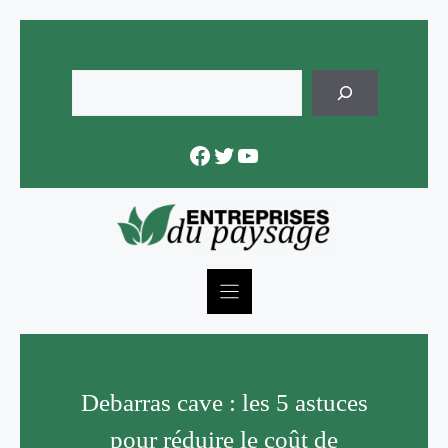
Skip
to
content
Rechercher
Facebook
Twitter
YouTube
Debarras cave : les 5 astuces
pour réduire le coût de