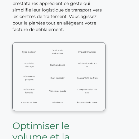
prestataires apprécient ce geste qui
simplifie leur logistique de transport vers
les centres de traitement. Vous agissez
pour la planète tout en allégeant votre
facture de déblaiement.
Option de
Type de bien
Impact financier
réduction
Meubles
Réduction de 70
Rachat direct
vintage
%
Vêtements
Don caritatif
Moins 15 % de frais
propres
Métaux et
Compensation de
Vente au poids
ferraille
5 %
Gravats et bois
Tri sélectif
Économie de taxes
Optimiser le
volume et la