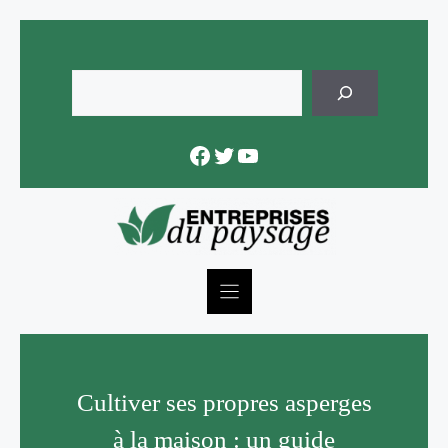
Skip
to
content
Rechercher
Facebook
Twitter
YouTube
Cultiver ses propres asperges
à la maison : un guide