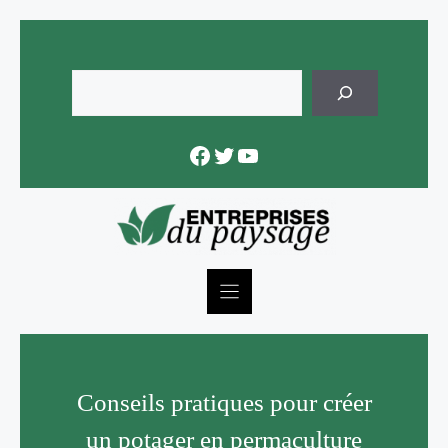
Skip
to
content
Rechercher
Facebook
Twitter
YouTube
Conseils pratiques pour créer
un potager en permaculture