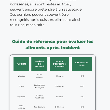
pâtisseries
, s’ils sont restés au froid,
peuvent encore prétendre à un sauvetage.
Ces derniers peuvent souvent être
recongelés après cuisson, éliminant ainsi
tout risque sanitaire.
Guide de référence pour évaluer les
aliments après incident
CRITÈRES
DURÉE
TEMPÉRATURE
ALIMENTS
DE
D’EXPOSITION
SEUIL
SÉCURITÉ
MAXIMALE
Givre
Viandes
4 heures
-5°C
présent
Légèrement
Fruits
6-8 heures
-5°C
décongelés
Souples
Légumes
8 heures
-5°C
mais froids
Plats
Pas de givre
2-3 heures
-5°C
cuisinés