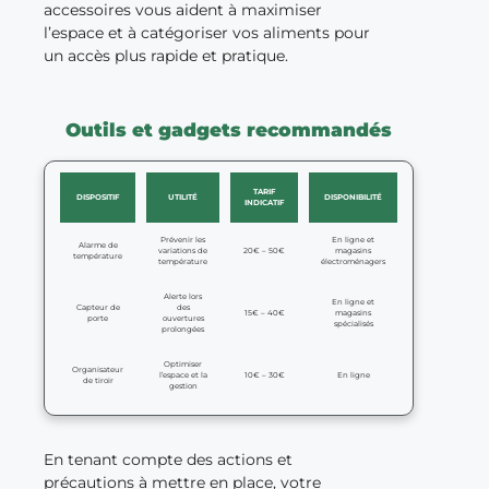
accessoires vous aident à maximiser
l’espace et à catégoriser vos aliments pour
un accès plus rapide et pratique.
Outils et gadgets recommandés
TARIF
DISPOSITIF
UTILITÉ
DISPONIBILITÉ
INDICATIF
Prévenir les
En ligne et
Alarme de
variations de
20€ – 50€
magasins
température
température
électroménagers
Alerte lors
En ligne et
Capteur de
des
15€ – 40€
magasins
porte
ouvertures
spécialisés
prolongées
Optimiser
Organisateur
l’espace et la
10€ – 30€
En ligne
de tiroir
gestion
En tenant compte des actions et
précautions à mettre en place, votre