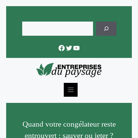
Skip
to
content
Rechercher
Facebook
Twitter
YouTube
Quand votre congélateur reste
entrouvert : sauver ou jeter ?