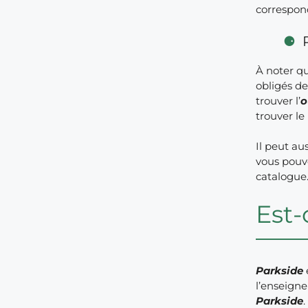
correspond
À noter q
obligés de
trouver l’
o
trouver le
Il peut au
vous pouve
catalogue
Est-
Parkside
l’enseign
Parkside
.