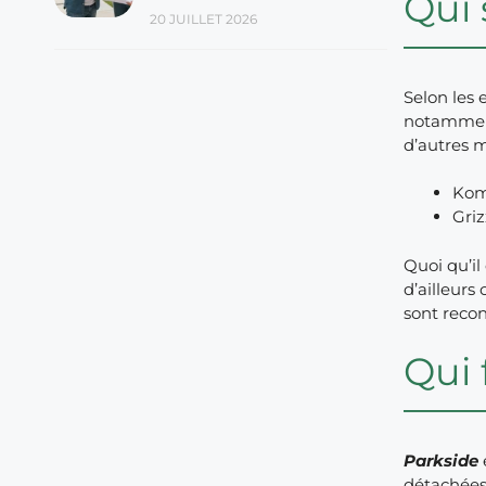
Qui 
20 JUILLET 2026
Selon les 
notamment
d’autres
Kom
Griz
Quoi qu’il 
d’ailleurs
sont recon
Qui 
Parkside
détachées