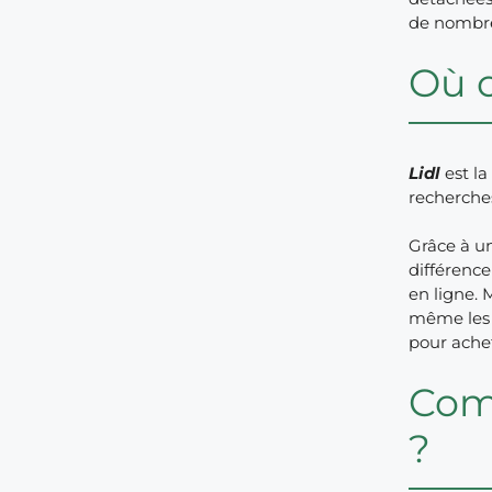
de nombre
Où 
Lidl
est la
recherche
Grâce à u
différence 
en ligne. 
même le
pour achet
Comm
?