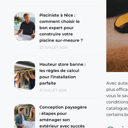
Pisciniste à Nice :
comment choisir le
bon expert pour
construire votre
piscine sur-mesure ?
22 JUILLET 2026
Hauteur store banne :
les règles de calcul
pour l’installation
Avec auta
parfaite
plus effic
21 JUILLET 2026
vous le sa
conditions
Conception paysagère
catalogue,
: étapes pour
certains b
aménager son
extérieur avec succès