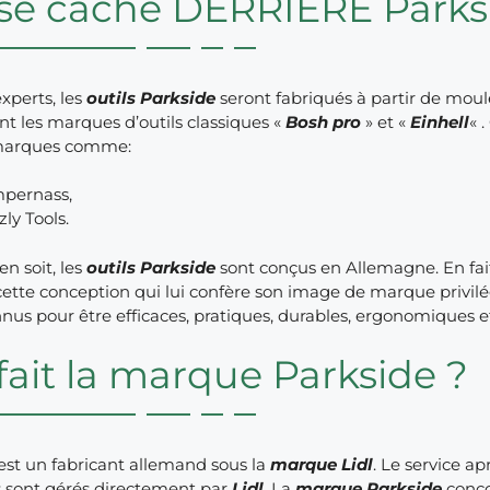
se cache DERRIÈRE Parks
experts, les
outils Parkside
seront fabriqués à partir de mou
 les marques d’outils classiques «
Bosh pro
» et «
Einhell
« 
 marques comme:
pernass,
zly Tools.
en soit, les
outils Parkside
sont conçus en Allemagne. En fai
 cette conception qui lui confère son image de marque privilég
nus pour être efficaces, pratiques, durables, ergonomiques et
fait la marque Parkside ?
est un fabricant allemand sous la
marque Lidl
. Le service a
 sont gérés directement par
Lidl
. La
marque Parkside
conço