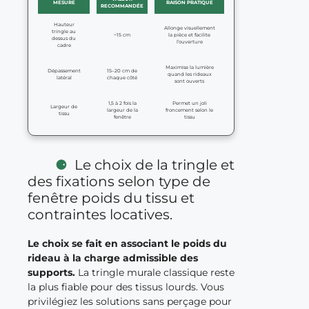
MESURE
RAISON PRATIQUE
RECOMMANDÉE
Hauteur
Allonge visuellement
tringle au
~15 cm
la pièce et facilite
dessus du
l’ouverture
cadre
Maximise la lumière
Dépassement
15–20 cm de
quand les rideaux
latéral
chaque côté
sont ouverts
1,5 à 2 fois la
Permet un joli
Largeur de
largeur de la
froncement selon le
tissu
fenêtre
tissu
Le choix de la tringle et
des fixations selon type de
fenêtre poids du tissu et
contraintes locatives.
Le choix se fait en associant le poids du
rideau à la charge admissible des
supports.
La tringle murale classique reste
la plus fiable pour des tissus lourds. Vous
privilégiez les solutions sans perçage pour