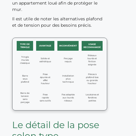
un appartement loué afin de protéger le
mur.
Il est utile de noter les alternatives plafond
et de tension pour des besoins précis.
TYPE DE
USAGE
AVANTAGE
INCONVÉNIENT
TRINGLE
RECOMMANDÉ
Rideaux
Tringle
Solide et
Perçage
lourds et
murale
esthétique
requis
finition
classique
soignée
Pose
Pièces à
Barre
Installation
épurée et
plafond bas
sous
plus
effet
ou grande
plafond
technique
hauteur
hauteur
Barre de
Pose
Pas adaptée
Locataires et
tension
rapide
aux lourds
fenêtres
sans
sans outils
rideaux
petites
perçage
Le détail de la pose
selon type