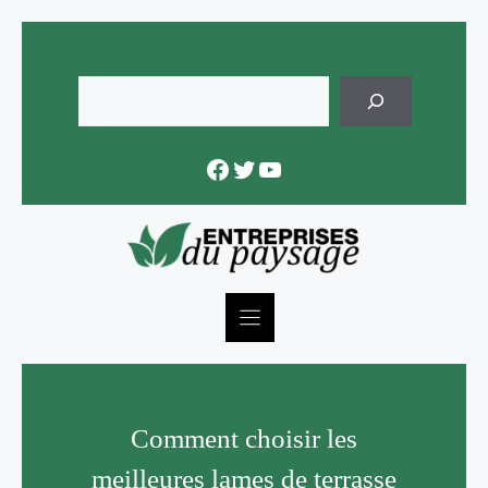
Skip
to
content
Rechercher
Facebook
Twitter
YouTube
Comment choisir les
meilleures lames de terrasse