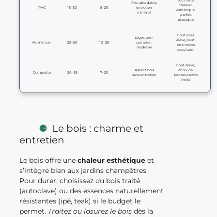
sous forte
Prix abordable,
chaleur,
PVC
15–30
5–20
entretien
esthétique
minimal
parfois
plastique
Coût plus
Léger, anti-
élevé, peut
Aluminium
25–50
10–25
corrosion,
être moins
moderne
occultant
Coût élevé,
Aspect bois
choix de
Composite
20–35
7–20
sans entretien
teintes parfois
limité
Le bois : charme et
entretien
Le bois offre une
chaleur esthétique
et
s’intègre bien aux jardins champêtres.
Pour durer, choisissez du bois traité
(autoclave) ou des essences naturellement
résistantes (ipé, teak) si le budget le
permet.
Traitez ou lasurez le bois
dès la