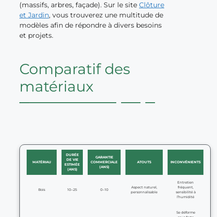
(massifs, arbres, façade). Sur le site
Clôture
et Jardin
, vous trouverez une multitude de
modèles afin de répondre à divers besoins
et projets.
Comparatif des
matériaux
DURÉE
GARANTIE
DE VIE
MATÉRIAU
COMMERCIALE
ATOUTS
INCONVÉNIENTS
ESTIMÉE
(ANS)
(ANS)
Entretien
Aspect naturel,
fréquent,
Bois
10–25
0–10
personnalisable
sensibilité à
l’humidité
Se déforme