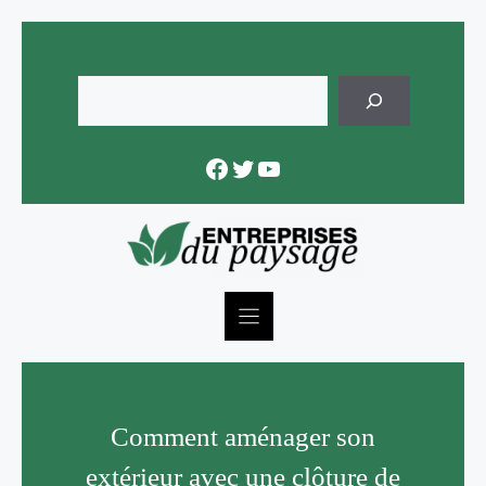
Skip
to
content
Rechercher
Facebook
Twitter
YouTube
Comment aménager son
extérieur avec une clôture de