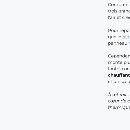
Comprendr
trois gran
l’air et c
Pour répo
que le
rad
panneau ra
Cependant, 
monte plus
fonte) co
chauffan
et un cœur
À retenir 
cœur de c
thermique