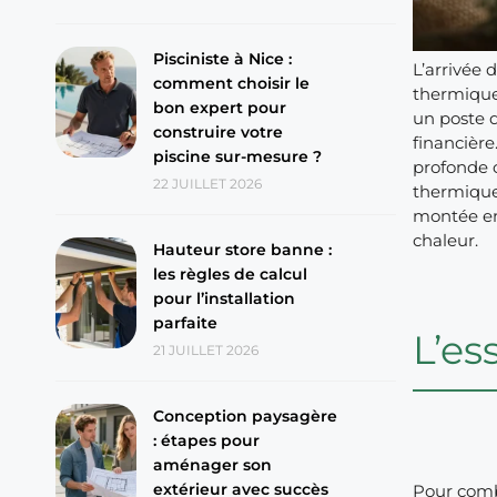
Pisciniste à Nice :
L’arrivée 
comment choisir le
thermique 
bon expert pour
un poste d
construire votre
financièr
piscine sur-mesure ?
profonde c
22 JUILLET 2026
thermique 
montée en
chaleur.
Hauteur store banne :
les règles de calcul
pour l’installation
parfaite
L’es
21 JUILLET 2026
Conception paysagère
: étapes pour
aménager son
extérieur avec succès
Pour comb