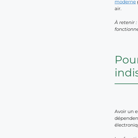
moderne
air.
À retenir
fonctionne
Pour
indi
Avoir un e
dépendent
électroniq