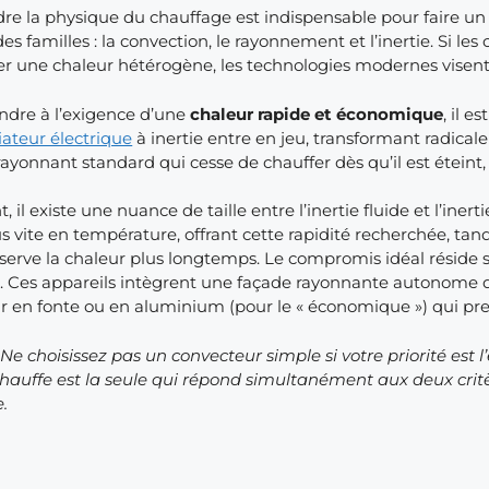
e la physique du chauffage est indispensable pour faire un 
des familles : la convection, le rayonnement et l’inertie. Si 
réer une chaleur hétérogène, les technologies modernes visent
ndre à l’exigence d’une
chaleur rapide et économique
, il e
iateur électrique
à inertie entre en jeu, transformant radical
yonnant standard qui cesse de chauffer dès qu’il est éteint, 
il existe une nuance de taille entre l’inertie fluide et l’inerti
 vite en température, offrant cette rapidité recherchée, tandi
nserve la chaleur plus longtemps. Le compromis idéal réside 
t
. Ces appareils intègrent une façade rayonnante autonome qu
 en fonte ou en aluminium (pour le « économique ») qui prend
: Ne choisissez pas un convecteur simple si votre priorité es
hauffe est la seule qui répond simultanément aux deux critè
.