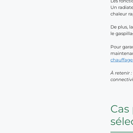
Les foncti
Un radiate
chaleur ra
De plus, 
le gaspilla
Pour garan
maintenan
chauffage 
À retenir 
connectivi
Cas 
séle