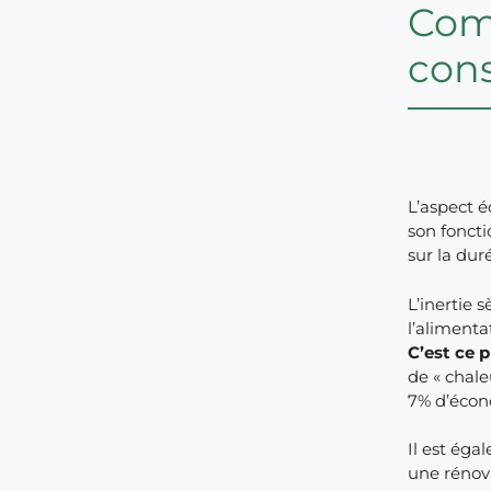
Comm
con
L’aspect 
son fonct
sur la du
L’inertie 
l’alimenta
C’est ce 
de « chale
7% d’écon
Il est éga
une rénova