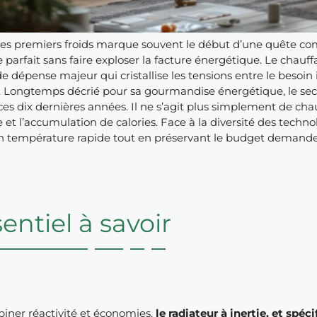
des premiers froids marque souvent le début d’une quête com
parfait sans faire exploser la facture énergétique. Le chauffa
e dépense majeur qui cristallise les tensions entre le besoin
e. Longtemps décrié pour sa gourmandise énergétique, le se
es dix dernières années. Il ne s’agit plus simplement de chau
et l’accumulation de calories. Face à la diversité des technolo
 température rapide tout en préservant le budget demande
sentiel à savoir
iner réactivité et économies,
le radiateur à inertie, et sp