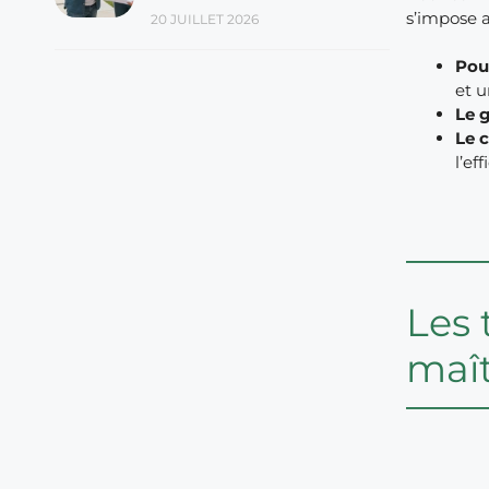
s’impose 
20 JUILLET 2026
Pou
et u
Le g
Le c
l’eff
Les 
maît