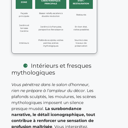
CARACTÉRISTIQUE
ETAT /
ZONE
PRINCIPALE
RESTAURATION
Façade
Bassor reliefs, escaliers à
Restaurés
principale
double révolution
Jardins et
Jardins à la française,
En bon état,
terrasse
perspective Renaissance
visites possibles
Caroline
Plafonds sculptés, voûtes
Soumis à des
Intérieurs
peintes, scènes
travaux de
mythologiques
préservation
Intérieurs et fresques
mythologiques
Vous pénétrez dans le salon d’honneur,
rien ne prépare à l’ampleur du décor
. Les
plafonds sculptés, les moulures, les scènes
mythologiques imposent un silence
presque muséal.
La surabondance
narrative, le détail iconographique, tout
contribue à renforcer une sensation de
profusion maîtrisée
. Vous interprétez,