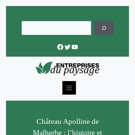
Skip
to
content
Rechercher
Facebook
Twitter
YouTube
Château Apolline de
Malherbe : l’histoire et