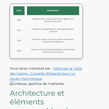
DATE
ÉVÉNEMENT
Sélection par le Loto du patrimoine, début de la
2019
grande restauration
Classement supplémentaire, reportage télévision
2021
nationale
Nouveaux jardins ouverts à la visite, restauration
2023
fresques mythologiques
Parution d’une biographie d’Apolline de Malherbe,
2025
semaine portes ouvertes
Vous serez intéressé par :
Maîtriser la Taille
des Sapins : Conseils d’Experts pour un
Jardin Harmonieux
Architecture et
éléments