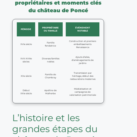
propriétaires et moments clés
du château de Poncé
PROPRIÉTAIRE
ÉVÉNEMENT
PÉRIODE
OU FAMILLE
NOTABLE
Construction et premiers
Famille
XVIe siècle
embellissements
fondatrice
Renaissance
Ajouts d’ailes,
XVII-XVIIIe
Diverses familles
d’aménagements de
siècles
nobles
jardins
Transmission par
Famille de
XXe siècle
héritage, début des
Chambray
restaurations modernes
Médiatisation et
Début
Apolline de
campagnes de
XXIe siècle
Malherbe
valorisation patrimoniale
L’histoire et les
grandes étapes du