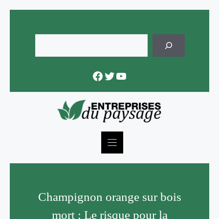
Skip
to
content
Rechercher
Facebook
Twitter
YouTube
Champignon orange sur bois
mort : Le risque pour la