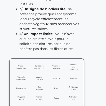
installés.
3/
Un signe de biodiversité
: sa
présence prouve que l’écosystème
local recycle efficacement les
déchets végétaux sans menacer vos
structures saines.
4/
Un impact limité
: vous n’avez
aucune crainte à avoir pour la
solidité des clôtures car elle ne
pénètre pas dans les fibres dures.
Nécessité
Type de
Surface de
Profondeur
de
champignon
prédilection
de dégât
traitement
Trémelle
Aubier
0,5 mm
Aucune
mesenterica
humide
Bois
Nettoyage
Dacrymyces
2 mm
résineux
brossé
Polypore
Troncs
Retrait du
Totale
soufré
anciens
bois