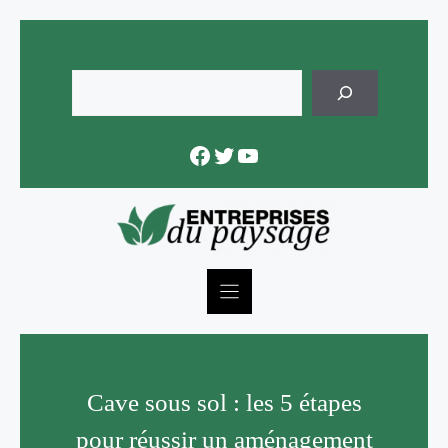
Skip
to
content
Rechercher
Facebook
Twitter
YouTube
Cave sous sol : les 5 étapes
pour réussir un aménagement