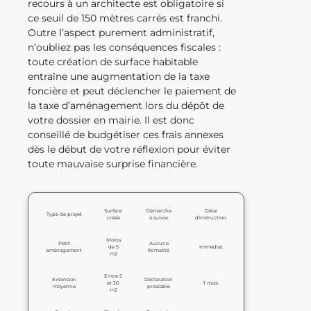
recours à un architecte est obligatoire si
ce seuil de 150 mètres carrés est franchi.
Outre l’aspect purement administratif,
n’oubliez pas les conséquences fiscales :
toute création de surface habitable
entraîne une augmentation de la taxe
foncière et peut déclencher le paiement de
la taxe d’aménagement lors du dépôt de
votre dossier en mairie. Il est donc
conseillé de budgétiser ces frais annexes
dès le début de votre réflexion pour éviter
toute mauvaise surprise financière.
Surface
Démarche
Délai
Type de projet
créée
à suivre
d’instruction
Moins
Petit
Aucune
de 5
Immédiat
aménagement
formalité
m2
Entre 5
Extension
Déclaration
et 20
1 mois
moyenne
préalable
m2