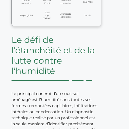
Grande
Plus de
Permis de
2 à 3 mois
extension
20 m2
construire
Total
Architecte
Projet global
sup.
3 mois
obligatoire
150 m2
Le défi de
l’étanchéité et de la
lutte contre
l’humidité
Le principal ennemi d’un sous-sol
aménagé est l’humidité sous toutes ses
formes : remontées capillaires, infiltrations
latérales ou condensation. Un diagnostic
technique réalisé par un professionnel est
la seule manière d’identifier précisément