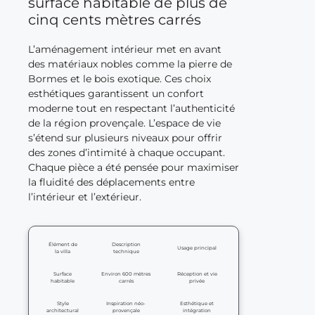
surface habitable de plus de
cinq cents mètres carrés
L’aménagement intérieur met en avant
des matériaux nobles comme la pierre de
Bormes et le bois exotique. Ces choix
esthétiques garantissent un confort
moderne tout en respectant l’authenticité
de la région provençale. L’espace de vie
s’étend sur plusieurs niveaux pour offrir
des zones d’intimité à chaque occupant.
Chaque pièce a été pensée pour maximiser
la fluidité des déplacements entre
l’intérieur et l’extérieur.
Élément de
Description
Usage principal
la villa
technique
Surface
Environ 600 mètres
Réception et vie
habitable
carrés
privée
Style
Inspiration néo-
Esthétique et
architectural
provençale
intégration