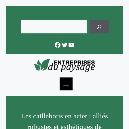
Skip
to
content
Rechercher
Facebook
Twitter
YouTube
Les caillebotis en acier : alliés
robustes et esthétiques de