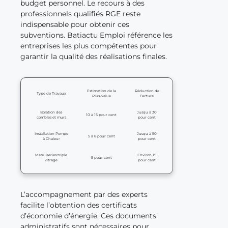
budget personnel. Le recours à des
professionnels qualifiés RGE reste
indispensable pour obtenir ces
subventions. Batiactu Emploi référence les
entreprises les plus compétentes pour
garantir la qualité des réalisations finales.
Estimation de la
Réduction de
Type de Travaux
Plus-value
Facture
Isolation des
Jusqu à 30
10 à 15 pour cent
combles et murs
pour cent
Installation Pompe
Jusqu à 50
5 à 8 pour cent
à Chaleur
pour cent
Menuiseries triple
Environ 15
5 pour cent
vitrage
pour cent
L’accompagnement par des experts
facilite l’obtention des certificats
d’économie d’énergie. Ces documents
administratifs sont nécessaires pour