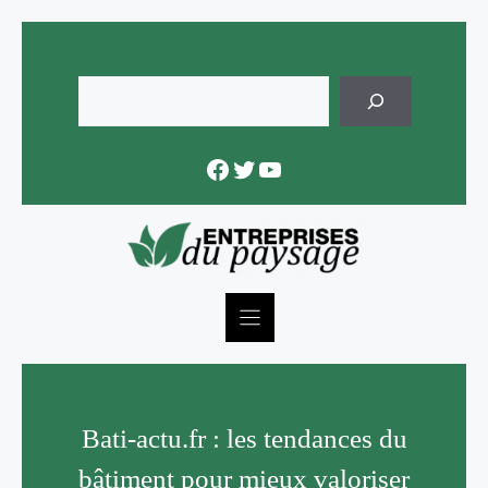
Skip
to
content
Rechercher
Facebook
Twitter
YouTube
Bati-actu.fr : les tendances du
bâtiment pour mieux valoriser