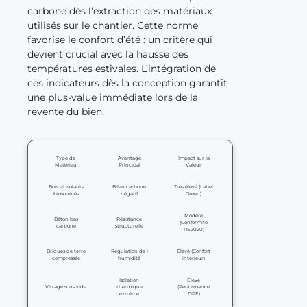
carbone dès l’extraction des matériaux
utilisés sur le chantier. Cette norme
favorise le confort d’été : un critère qui
devient crucial avec la hausse des
températures estivales. L’intégration de
ces indicateurs dès la conception garantit
une plus-value immédiate lors de la
revente du bien.
Type de
Avantage
Impact sur la
Matériau
Principal
Valeur
Bois et isolants
Bilan carbone
Très élevé (Label
biosourcés
négatif
Green)
Modéré
Béton bas
Résistance
(Conformité
carbone
structurelle
RE2020)
Briques de terre
Régulation de l
Élevé (Confort
compressée
humidité
intérieur)
Isolation
Élevé
Vitrage sous vide
thermique
(Performance
extrême
DPE)