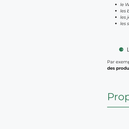
le W
les 
les 
les 
Par exempl
des produ
Prop