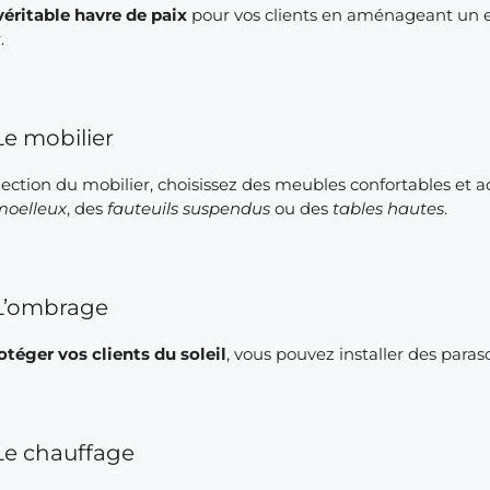
véritable havre de paix
pour vos clients en aménageant un es
.
Le mobilier
lection du mobilier, choisissez des meubles confortables et ada
moelleux
, des
fauteuils
suspendus
ou des
tables hautes
.
L’ombrage
otéger vos clients du soleil
, vous pouvez installer des para
Le chauffage