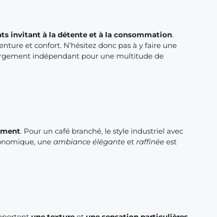
ts invitant
à la détente
et à la consommation
.
enture et confort. N’hésitez donc pas à y faire une
bergement indépendant pour une multitude de
sement
. Pour un café branché, le style industriel avec
tronomique, une
ambiance élégante
et
raffinée
est
apportent
une texture
et
une sensation particulières.