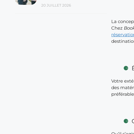
20 JUILLET 2026
La concep
Chez
Boo
réservatio
destinati
Votre exté
des matéri
préférable
Qu’il s’ag