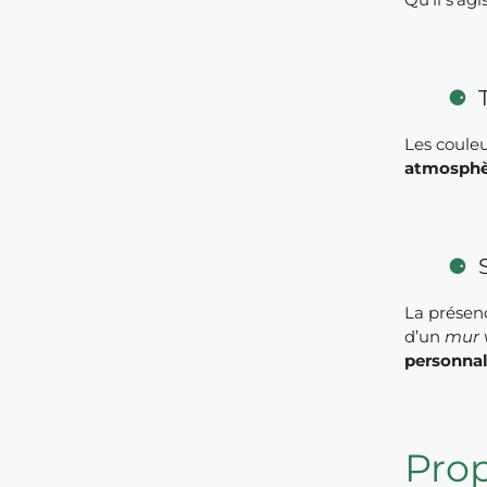
Les couleu
atmosphè
La présenc
d’un
mur 
personnal
Pro