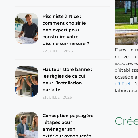
Pisciniste à Nice :
comment choisir le
bon expert pour
construire votre
piscine sur-mesure ?
Dans un m
22 JUILLET 2026
nouveaux m
espaces e
Hauteur store banne :
d’établis
les règles de calcul
possède à 
pour l’installation
d’hôtel
. L
parfaite
fabricati
21 JUILLET 2026
Conception paysagère
Cré
: étapes pour
aménager son
extérieur avec succès