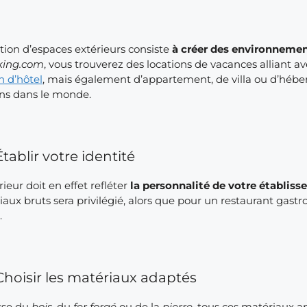
tion d’espaces extérieurs consiste
à créer des environnemen
king.com
, vous trouverez des locations de vacances alliant av
n d’hôtel
, mais également d’appartement, de villa ou d’hé
ons dans le monde.
Établir votre identité
rieur doit en effet refléter
la personnalité de votre établis
aux bruts sera privilégié, alors que pour un restaurant gas
.
Choisir les matériaux adaptés
isse du
bois
, du
fer forgé
ou de la
pierre
, tous ces matériaux 