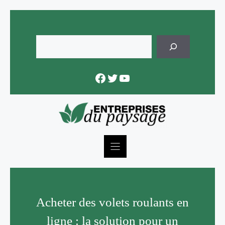
Skip
to
content
Rechercher
Facebook
Twitter
YouTube
Acheter des volets roulants en
ligne : la solution pour un