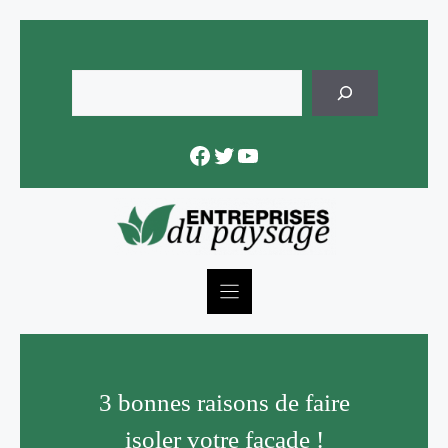
Skip
to
content
Rechercher
Facebook
Twitter
YouTube
3 bonnes raisons de faire
isoler votre façade !